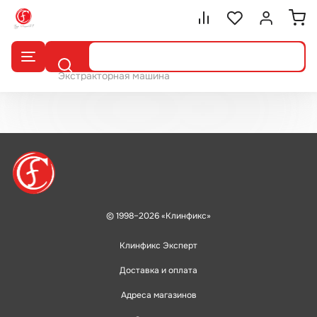
Сравнение.
Список избранног
Войти или 
Поиск
Экстракторная машина
© 1998–2026 «Клинфикс»
Клинфикс Эксперт
Доставка и оплата
Адреса магазинов