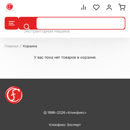
Сравнение.
Список избранног
Войти или 
Поиск
Экстракторная машина
Главная
Корзина
У вас пока нет товаров в корзине.
© 1998–2026 «Клинфикс»
Клинфикс Эксперт