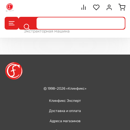
Сравнение.
Список избранног
Войти или 
Поиск
Экстракторная машина
© 1998–2026 «Клинфикс»
Клинфикс Эксперт
Доставка и оплата
Адреса магазинов