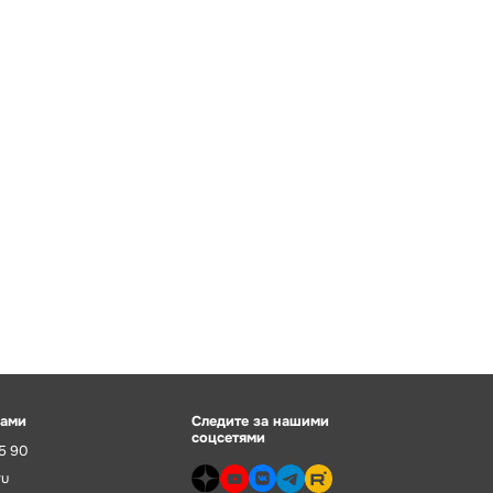
нами
Следите за нашими
соцсетями
55 90
ru
dzen>
youtube>
vk>
telegram>
rutube>