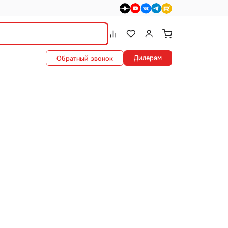
dzen>
youtube>
vk>
telegram>
rutube>
Сравнение.
Список избранного.
Войти или зарегистриро
Дилерам
Обратный звонок