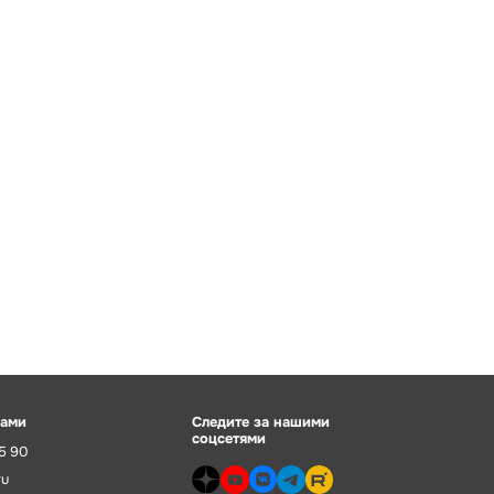
нами
Следите за нашими
соцсетями
55 90
ru
dzen>
youtube>
vk>
telegram>
rutube>