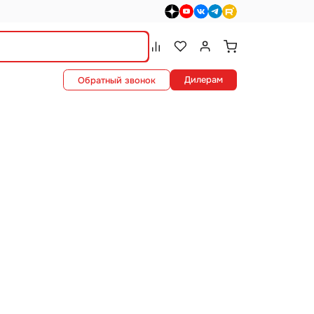
dzen>
youtube>
vk>
telegram>
rutube>
Сравнение.
Список избранного.
Войти или зарегистриро
Дилерам
Обратный звонок