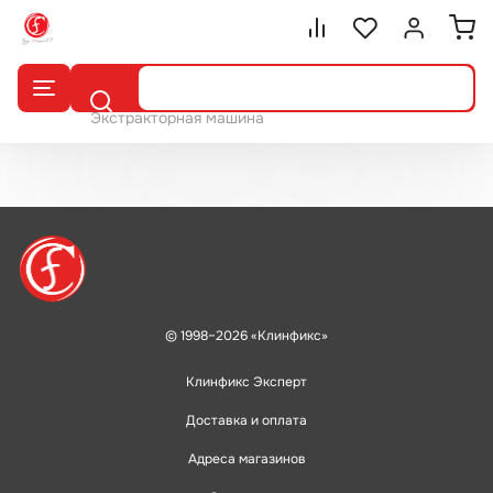
Сравнение.
Список избранног
Войти или 
Поиск
Экстракторная машина
© 1998–2026 «Клинфикс»
Клинфикс Эксперт
Доставка и оплата
Адреса магазинов