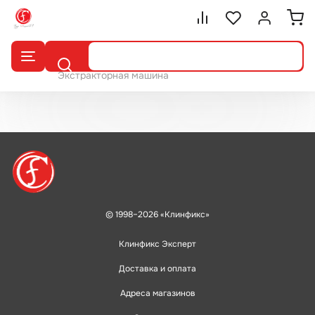
Сравнение.
Список избранног
Войти или 
Поиск
Экстракторная машина
© 1998–2026 «Клинфикс»
Клинфикс Эксперт
Доставка и оплата
Адреса магазинов