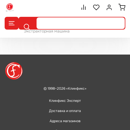
Сравнение.
Список избранног
Войти или 
Поиск
Экстракторная машина
© 1998–2026 «Клинфикс»
Клинфикс Эксперт
Доставка и оплата
Адреса магазинов