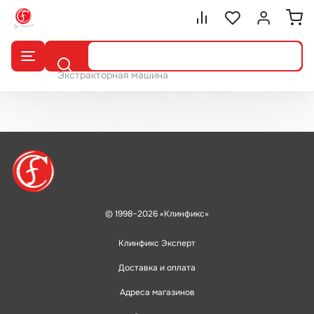
Сравнение.
Список избранног
Войти или 
Поиск
Экстракторная машина
© 1998–2026 «Клинфикс»
Клинфикс Эксперт
Доставка и оплата
Адреса магазинов