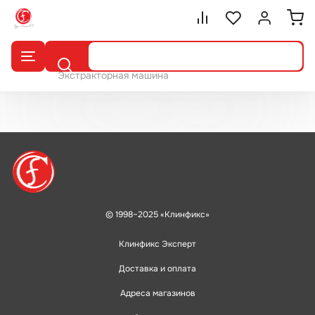
Сравнение.
Список избранног
Войти или 
Поиск
Экстракторная машина
© 1998–2025 «Клинфикс»
Клинфикс Эксперт
Доставка и оплата
Адреса магазинов