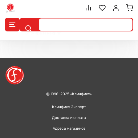
Сравнение.
Список избранног
Войти или 
Поиск
от жира и накипи
© 1998–2025 «Клинфикс»
Клинфикс Эксперт
Доставка и оплата
Адреса магазинов