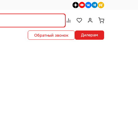
dzen>
youtube>
vk>
telegram>
rutube>
Сравнение.
Список избранного.
Войти или зарегистриро
Дилерам
Обратный звонок