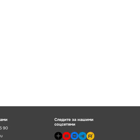
нами
Следите за нашими
соцсетями
55 90
ru
dzen>
youtube>
vk>
telegram>
rutube>